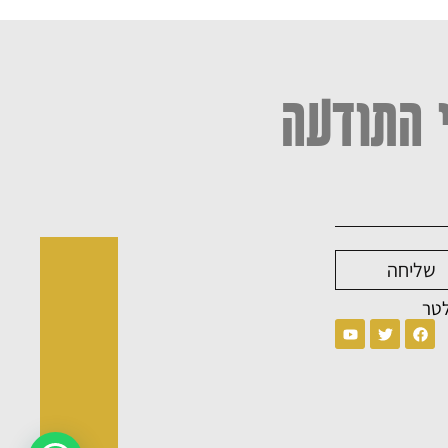
 התודעה
שליחה
לטר