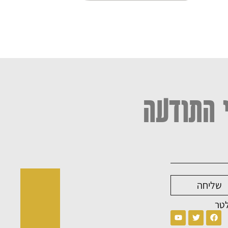
 התודעה
שליחה
לטר