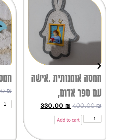
חמסה אומנותית .אישה
חמסת
עם ספר אדום,
00
₪
33
330.00
₪
400.00
₪
Add to cart