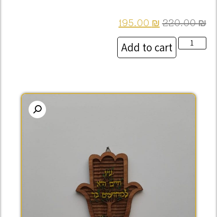
195.00
₪
220.00
₪
Add to cart