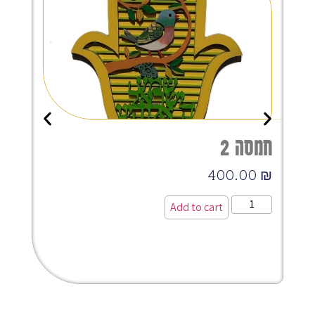
חמסה 2
ח
א
400.00
₪
₪
Add to cart