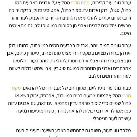
עבור גווני עור קרירים,
מקס הררי
ממליץ על אבנים בצבעים כמו
כחול, סגול, ירוק ואדום עז. ספיר כחול, אמטיסט סגול, ברקת ירוקה
ורובי אדום יכולים להדגיש את הגוונים הקרירים ולהעניק לעור זוהר
מרשים. יהלומים לבנים ואבני חן כסופות כמו טופז לבן גם מתאימים
היטב.
עבור גוונים חמים יותר, אבנים בצבעים חמים כמו צהוב, כתום וירוק
זית הן בחירה מצוינת. מקס הררי מציע טופז צהוב, סיטרין כתום, אבן
חן בצבע פרידוט ואבני אודם חמות להדגשת הזהב בעור. יהלומים
צהבהבים ואבני חן מוזהבות כמו גם סיטרין ואבן שמש יכולות לשוות
לעור זוהר חמים ומלבב.
עבור גווני עור ניטרליים, מגוון רחב של אבני חן יכול להתאים.
מקס
הררי
ממליץ לנסות צבעים רכים כמו ורוד, אפרסק, ירוק דשא או
כחול שמיים כדי ליצור מראה עדין ומחמיא. עם זאת, גם אבנים עזות
כמו אמרלד או רובי יכולות להראות נהדר, כשהן מוסיפות נגיעה
עשירה לעור הניטרלי.
מלבד גוון העור, חשוב גם להתחשב בצבע השיער והעיניים בעת