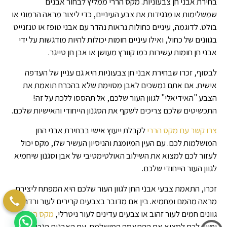
בחירת אבני חן צבעוניות. מקס הררי ממליץ לבחור אבנים
שמשלימות או מנגידות את צבע העיניים, כדי ליצור מראה הרמוני או
בולט. לדוגמה, עיניים כחולות נראות נהדר עם אבני טופז או טנזנייט
בגוונים של כחול, ואילו עיניים חומות יכולות להיות מודגשות על ידי
אבני חן חומות עשירות כמו קוורץ מעושן או אבן חן טייגר.
לבסוף, זכרו שבחירת אבני חן צבעוניות היא גם עניין של העדפה
אישית. אם אתם נמשכים לאבן מסוימת שלא בהכרח תואמת את
הצבע "האידיאלי" לגוון העור שלכם, אל תהססו ללכת על זה!
התכשיטים שלכם צריכים לשקף את הסגנון הייחודי והאישיות שלכם.
צרו קשר עם מקס הררי
לקבלת ייעוץ אישי בבחירת אבני החן
המושלמות לכם. עם העין המיומנת והניסיון העשיר שלו, מקס יכול
לעזור לכם למצוא את השילוב האולטימטיבי של אבן וסגנון שיחמיא
לגוון העור הייחודי שלכם.
זכרו, התאמת צבעי אבני החן לגוון העור שלכם היא המפתח ליצירת
מראה מהמם ומחמיא. בין אם מדובר בצבעים קרירים לעור ורדרד,
גוונים חמים לעור זהוב או צבעים עדינים לעור ניטרלי,
מקס הררי
יסייע לכם למצוא את ההתאמה המושלמת. עם האבנים הנכונות